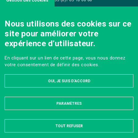
Gestion des cookies
Nous utilisons des cookies sur ce
site pour améliorer votre
NOUS CONTACTER
expérience d’utilisateur.
En cliquant sur un lien de cette page, vous nous donnez
Sur les réseaux
votre consentement de définir des cookies.
OUI, JE SUIS D'ACCORD
PARAMÈTRES
MASQUER
MENTIONS LÉGALES ET DONNÉES PERSONNELLES
PLAN DU SITE
ACCESSIBILITÉ : PARTIELLEMENT CONFORME
TOUT REFUSER
Tous droits réservés AgroParisTech © 2024