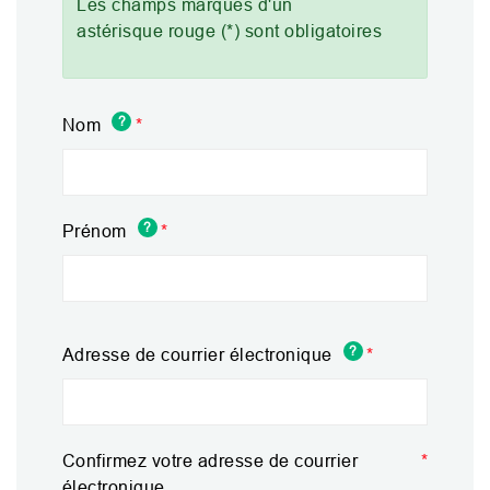
Les champs marqués d'un
astérisque rouge (*) sont obligatoires
?
Nom
?
Prénom
?
Adresse de courrier électronique
Adresse
de
courrier
électronique
Confirmez votre adresse de courrier
électronique